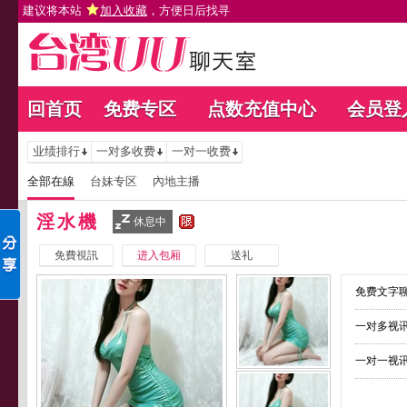
建议将本站
加入收藏
，方便日后找寻
回首页
免费专区
点数充值中心
会员登
业绩排行
一对多收费
一对一收费
全部在線
台妹专区
內地主播
淫水機
休息中
免費視訊
进入包厢
送礼
免费文字聊
一对多视讯
一对一视讯