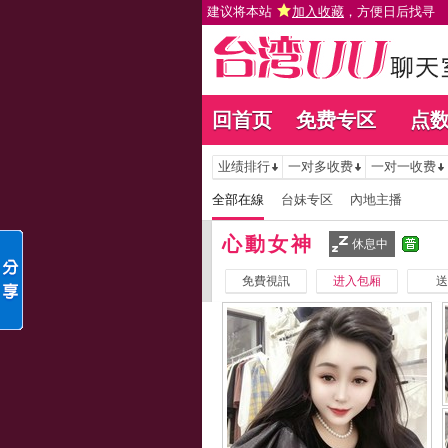
建议将本站
加入收藏
，方便日后找寻
回首页
免费专区
点
业绩排行
一对多收费
一对一收费
全部在線
台妹专区
內地主播
心動女神
休息中
免費視訊
进入包厢
送