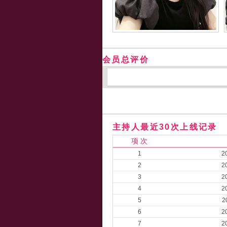
会员总评价
主持人最近30次上线记录
项 次
1
2
2
2
3
2
4
2
5
2
6
2
7
2