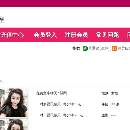
数充值中心
会员登入
注册会员
常见问题
指数
普通级(清纯)
辅导级(
礼
免费文字聊天 :
關閉
性别 : 女性
一对多视讯聊天 :
每分钟 5 点
年龄 : 33 岁
一对一视讯聊天 :
每分钟 20 点
血型 : ----