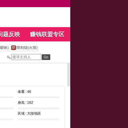
问题反映
赚钱联盟专区
暧昧)
限制级(火辣)
体重 : 46
身高 : 162
区域 : 大陸地區